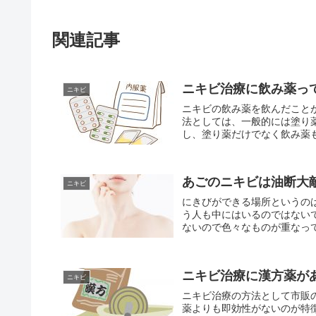
関連記事
ニキビ治療に飲み薬っ
ニキビ
ニキビの飲み薬を飲んだこと
法としては、一般的には塗り
し、塗り薬だけでなく飲み薬も
あごのニキビは油断大
ニキビ
にきびができる場所というの
う人も中にはいるのではない
ないので色々なものが重なって
ニキビ治療に漢方薬が
ニキビ
ニキビ治療の方法として市販
薬よりも即効性がないのが特