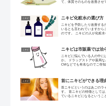
て、体質そのものを改善させて
ニキビ化粧水の選び方
ニキビ
ニキビを予防したり改善する
いるとも言われていますから
のです。 ニキビの人が化粧水
ニキビは市販薬では治
ニキビ
ニキビに悩んでいる人の中に
か。 ドラッグストアや薬局な
CMなどでも有名なのでご存知
首にニキビができる理
ニキビ
首ニキビというのはあごのラ
す。 首ニキビの特徴として
ているニキビになるということ