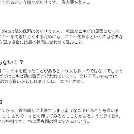
くれるという働きがあります。 漢方薬を飲ん...
ためには肌の保湿は欠かせません。 乾燥がニキビの原因になって
ニキビをできにくくするためにも、ニキビ化粧水というのは必要な
を選ぶ場合には肌の状態に合わせて選ぶこと...
らない！？
はニキビ薬を使ったことがあるという人も多いのではないでしょう
どではニキビ薬の販売が行われています。 クレアラシルなどは
の方も多いかもしれませんね。 ニキビの症...
由
インから、首の周りに出来てしまうようなニキビのことを言いま
は、少し固めでニキビを押してみるとしこりがあるような赤くはれ
が特徴です。 特に思春期の頃にできるという...